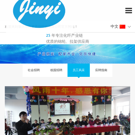
欢迎来到肇庆市高要晋益纤维有限公司官方网站！
年专注化纤产业链
25
优质的锦纶、拉架供应商
社会招聘
校园招聘
员工风采
应聘指南